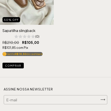
50
%
OFF
Sapatilha slingback
(0)
R$210,00
R$105,00
R$101,85
com
Pix
Ganhe
R$ 10,50
de cashback
COMPRAR
ASSINE NOSSA NEWSLETTER