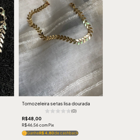
Tornozeleira setas lisa dourada
(0)
R$48,00
R$46,56
com
Pix
Ganhe
R$ 4,80
de cashback