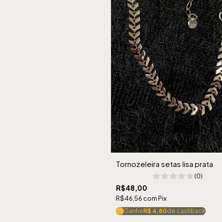
Tornozeleira setas lisa prata
(0)
R$48,00
R$46,56
com
Pix
Ganhe
R$ 4,80
de cashback