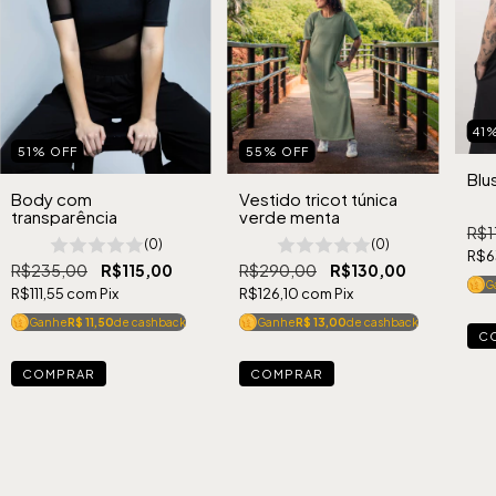
41
55
%
OFF
51
%
OFF
Blus
Vestido tricot túnica
Body com
verde menta
transparência
R$1
(0)
(0)
R$6
R$290,00
R$130,00
R$235,00
R$115,00
G
R$126,10
com
Pix
R$111,55
com
Pix
Ganhe
R$ 13,00
de cashback
Ganhe
R$ 11,50
de cashback
C
COMPRAR
COMPRAR