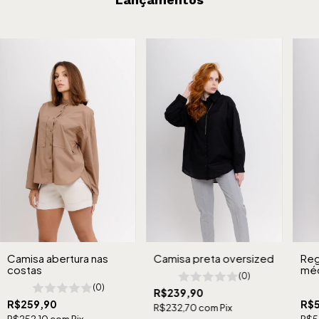
Camisa abertura nas
Camisa preta oversized
Reg
costas
méd
(0)
(0)
R$239,90
R$259,90
R$5
R$232,70
com
Pix