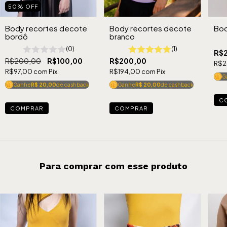
50
%
OFF
Body recortes decote
Body recortes decote
Bod
branco
bordô
(1)
(0)
R$
R$200,00
R$200,00
R$100,00
R$2
R$194,00
com
Pix
R$97,00
com
Pix
G
Ganhe
R$ 20,00
de cashback
Ganhe
R$ 20,00
de cashback
C
COMPRAR
COMPRAR
Para comprar com esse produto