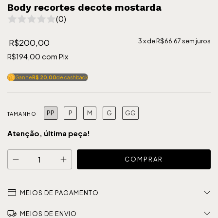
Body recortes decote mostarda
(0)
R$200,00
3
x de
R$66,67
sem juros
R$194,00
com
Pix
Ganhe
R$ 20,00
de cashback
PP
P
M
G
GG
TAMANHO
Atenção, última peça!
MEIOS DE PAGAMENTO
MEIOS DE ENVIO