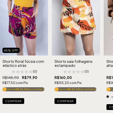
45
%
OFF
Shorts floral fúcsia com
Shorts saia folhagens
Shor
elástico atrás
estampado
alt
ext
(0)
(0)
R$145,90
R$79,90
R$160,00
R$1
R$77,50
com
Pix
R$155,20
com
Pix
R$1
Ganhe
R$ 20,00
de cashback
Ganhe
R$ 20,00
de cashback
G
+
COMPRAR
COMPRAR
C